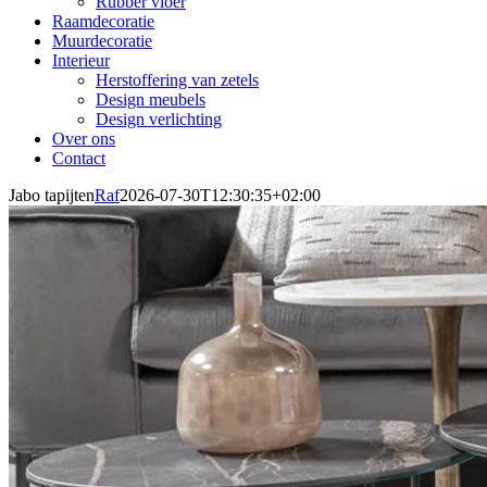
Rubber vloer
Raamdecoratie
Muurdecoratie
Interieur
Herstoffering van zetels
Design meubels
Design verlichting
Over ons
Contact
Jabo tapijten
Raf
2026-07-30T12:30:35+02:00