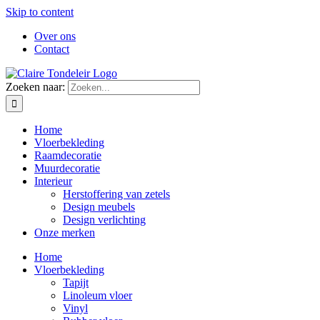
Skip to content
Over ons
Contact
Zoeken naar:
Home
Vloerbekleding
Raamdecoratie
Muurdecoratie
Interieur
Herstoffering van zetels
Design meubels
Design verlichting
Onze merken
Home
Vloerbekleding
Tapijt
Linoleum vloer
Vinyl